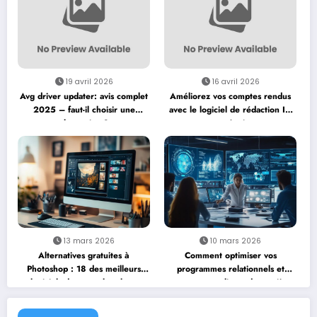
19 avril 2026
16 avril 2026
Avg driver updater: avis complet
Améliorez vos comptes rendus
2025 – faut-il choisir une
avec le logiciel de rédaction IA
alternative ?
pour réunions
13 mars 2026
10 mars 2026
Alternatives gratuites à
Comment optimiser vos
Photoshop : 18 des meilleurs
programmes relationnels et
logiciels de retouche photo
engager vos clients de manière
gratuits pour débuter sans se
responsable
ruiner