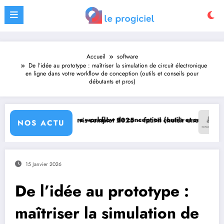
Aller
au
contenu
Accueil
software
De l’idée au prototype : maîtriser la simulation de circuit électronique
en ligne dans votre workflow de conception (outils et conseils pour
débutants et pros)
onception (outils et conseils pour débutants et pros)
– faut-il choisir une alternative ?
Améliorez vos comptes rendus avec le log
NOS ACTU
15 Janvier 2026
De l’idée au prototype :
maîtriser la simulation de